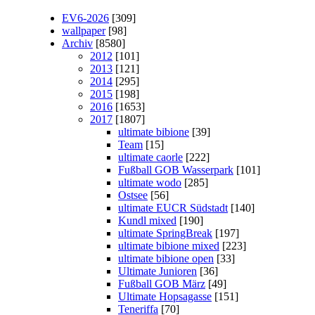
EV6-2026
[309]
wallpaper
[98]
Archiv
[8580]
2012
[101]
2013
[121]
2014
[295]
2015
[198]
2016
[1653]
2017
[1807]
ultimate bibione
[39]
Team
[15]
ultimate caorle
[222]
Fußball GOB Wasserpark
[101]
ultimate wodo
[285]
Ostsee
[56]
ultimate EUCR Südstadt
[140]
Kundl mixed
[190]
ultimate SpringBreak
[197]
ultimate bibione mixed
[223]
ultimate bibione open
[33]
Ultimate Junioren
[36]
Fußball GOB März
[49]
Ultimate Hopsagasse
[151]
Teneriffa
[70]