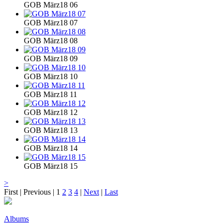
GOB März18 06
GOB März18 07
GOB März18 08
GOB März18 09
GOB März18 10
GOB März18 11
GOB März18 12
GOB März18 13
GOB März18 14
GOB März18 15
>
First | Previous |
1
2
3
4
|
Next
|
Last
Albums